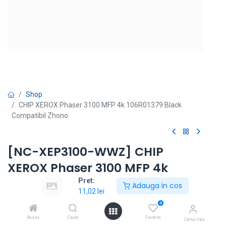
Shop
CHIP XEROX Phaser 3100 MFP 4k 106R01379 Black
Compatibil Zhono
[NC-XEP3100-WWZ] CHIP
XEROX Phaser 3100 MFP 4k
106R01379 Black Compatibil
Pret:
Adauga in cos
11,02
lei
Zhono
0
Modele echipamente: Phaser 3100 MFP
Acasă
Caută
Favorite
Contul meu