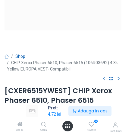
Shop
CHIP Xerox Phaser 6510, Phaser 6515 (106R03692) 4.3k
Yellow EUROPA VEST- Compatibil
[CXER6515YWEST] CHIP Xerox
Phaser 6510, Phaser 6515
(106R03692) 4.3k Yellow
Pret:
Adauga in cos
4,72
lei
EUROPA VEST- Compatibil
0
Modele echipamente: Phaser 6510, Phaser 6515
Acasă
Caută
Favorite
Contul meu