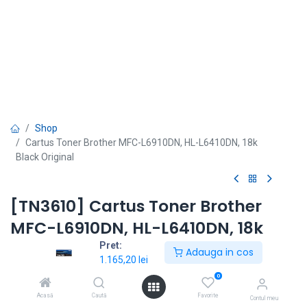
Shop
Cartus Toner Brother MFC-L6910DN, HL-L6410DN, 18k
Black Original
[TN3610] Cartus Toner Brother
MFC-L6910DN, HL-L6410DN, 18k
Black Original
Pret:
Adauga in cos
1.165,20
lei
Modele echipamente: MFCL6710, 6910
0
1.409,89
lei
1.165,20
lei
Acasă
Caută
Favorite
fără TVA
|
cu TVA
Contul meu