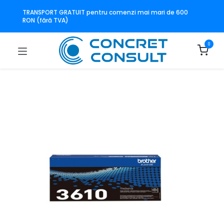
TRANSPORT GRATUIT pentru comenzi mai mari de 600
RON (fără TVA)
0