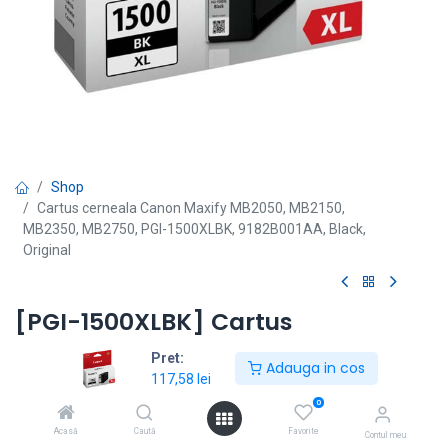
Shop
Cartus cerneala Canon Maxify MB2050, MB2150,
MB2350, MB2750, PGI-1500XLBK, 9182B001AA, Black,
Original
[PGI-1500XLBK] Cartus
cerneala Canon Maxify MB2050,
Pret:
Adauga in cos
MB2150, MB2350, MB2750, PGI-
117,58
lei
0
1500XLBK, 9182B001AA, Black,
Acasă
Caută
Favorite
Contul meu