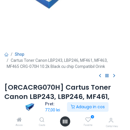
Shop
Cartus Toner Canon LBP243, LBP246, MF461, MF463,
MF465 CRG-070H 10.2k Black cu chip Compatibil Orink
[ORCACRG070H] Cartus Toner
Canon LBP243, LBP246, MF461,
MF463, MF465 CRG-070H 10.2k
Pret:
Adauga in cos
77,00
lei
Black cu chip Compatibil Orink
0
Modele echipamente: LBP243, LBP246, MF461, MF463,
Acasă
Caută
Favorite
Contul meu