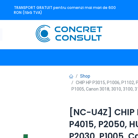
TRANSPORT GRATUIT pentru comenzi mai mari de 600
RON (fără TVA)
n
Producători
Contact
Shop
CHIP HP P3015, P1006, P1102, 
P1005, Canon 3018, 3010, 3100, 3
[NC-U4Z] CHIP H
P4015, P2050, H
P2030, P1005, Ca