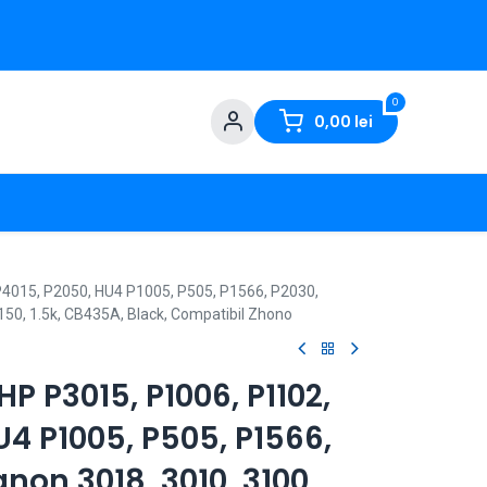
0
0,00
lei
P4015, P2050, HU4 P1005, P505, P1566, P2030,
150, 1.5k, CB435A, Black, Compatibil Zhono
P P3015, P1006, P1102,
U4 P1005, P505, P1566,
non 3018, 3010, 3100,