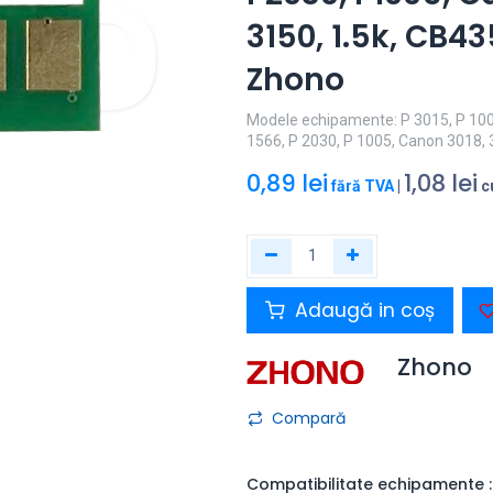
3150, 1.5k, CB4
Zhono
Modele echipamente: P 3015, P 1006
1566, P 2030, P 1005, Canon 3018, 
0,89
lei
1,08
lei
fără TVA
|
c
Adaugă in coș
Zhono
Compară
Compatibilitate echipamente :