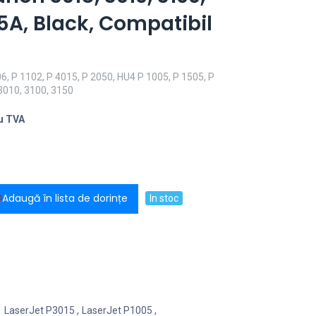
35A, Black, Compatibil
, P 1102, P 4015, P 2050, HU4 P 1005, P 1505, P
3010, 3100, 3150
u TVA
Adaugă în lista de dorințe
In stoc
LaserJet P3015
,
LaserJet P1005
,