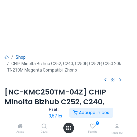
Shop
CHIP Minolta Bizhub C252, C240, C250P, C252P, C250 20k
TN210M Magenta Compatibil Zhono
[NC-KMC250TM-04Z] CHIP
Minolta Bizhub C252, C240,
C250P, C252P, C250 20k TN210M
Pret:
Adauga in cos
3,57
lei
Magenta Compatibil Zhono
0
Modele echipamente: Bizhub C 252, Bizhub C 240, Bizhub C
Acasă
Caută
Favorite
Contul meu