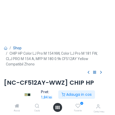
Shop
CHIP HP Color LJ Pro M 154 NW, Color LJ Pro M 181 FW,
CLJ PRO M 154 A, MFP M 180 0.9k CF512AY Yellow
Compatibil Zhono
[NC-CF512AY-WWZ] CHIP HP
Color LJ Pro M 154 NW, Color LJ
Pret:
Adauga in cos
Pro M 181 FW, CLJ PRO M 154 A,
1,84
lei
0
MFP M 180 0.9k CF512AY Yellow
Acasă
Caută
Favorite
Contul meu