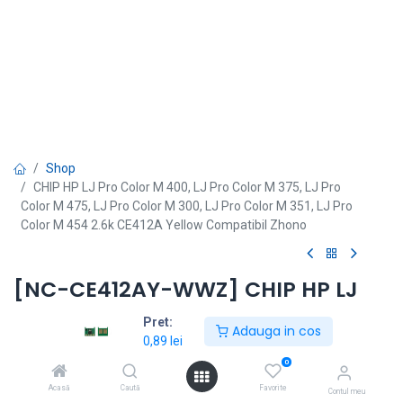
Shop
CHIP HP LJ Pro Color M 400, LJ Pro Color M 375, LJ Pro
Color M 475, LJ Pro Color M 300, LJ Pro Color M 351, LJ Pro
Color M 454 2.6k CE412A Yellow Compatibil Zhono
[NC-CE412AY-WWZ] CHIP HP LJ
Pro Color M 400, LJ Pro Color M
Pret:
Adauga in cos
375, LJ Pro Color M 475, LJ Pro
0,89
lei
0
Color M 300, LJ Pro Color M 351,
Acasă
Caută
Favorite
Contul meu