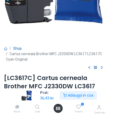
Shop
Cartus cerneala Brother MFC J2330DW LC3617 LC3617C
Cyan Original
[LC3617C] Cartus cerneala
Brother MFC J2330DW LC3617
LC3617C Cyan Original
Pret:
Adauga in cos
36,43
lei
Modele echipamente: MFC J2330DW
0
44,08
lei
36,43
lei
Acasă
Caută
Favorite
fără TVA
|
cu TVA
Contul meu