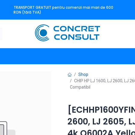
TRANSPORT GRATUIT pentru comenzi mai mari de 600
RON (fără TVA)
n
Producători
Contact
Shop
CHIP HP LJ 1600, LJ 2600, LJ 2
Compatibil
[ECHHP1600YFIN]
2600, LJ 2605, L
4k Q6002A Yell