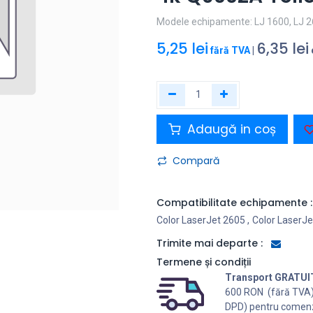
Modele echipamente: LJ 1600, LJ 26
5,25
lei
6,35
lei
fără TVA
|
Adaugă in coș
Compară
Compatibilitate echipamente :
Color LaserJet 2605
,
Color LaserJe
Trimite mai departe :
Termene și condiții
Transport GRATUI
600 RON (fără TVA
DPD) pentru comenz