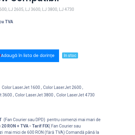
00, LJ 2605, LJ 3600, LJ 3800, LJ 4730
cu TVA
Adaugă în lista de dorințe
In stoc
Color LaserJet 1600
,
Color LaserJet 2600
,
t 3600
,
Color LaserJet 3800
,
Color LaserJet 4730
T
(Fan Courier sau DPD) pentru comenzi mai mari de
)
20 RON + TVA - Tarif FIX
( Fan Courier sau
i mai mici de 600 RON (fără TVA) Comandă până la