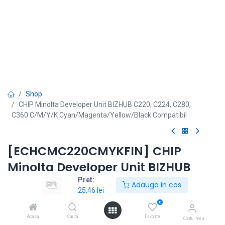
Shop
CHIP Minolta Developer Unit BIZHUB C220, C224, C280,
C360 C/M/Y/K Cyan/Magenta/Yellow/Black Compatibil
[ECHCMC220CMYKFIN] CHIP
Minolta Developer Unit BIZHUB
C220, C224, C280, C360
Pret:
Adauga in cos
25,46
lei
C/M/Y/K
0
Cyan/Magenta/Yellow/Black
Acasă
Caută
Favorite
Contul meu