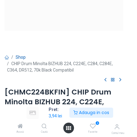
Shop
CHIP Drum Minolta BIZHUB 224, C224E, C284, C284E,
C364, DR512, 70k Black Compatibil
[CHMC224BKFIN] CHIP Drum
Minolta BIZHUB 224, C224E,
C284, C284E, C364, DR512, 70k
Pret:
Adauga in cos
3,94
lei
Black Compatibil
0
Modele echipamente: Bizhub C 221, Bizhub C 224, Bizhub
Acasă
Caută
Favorite
Contul meu