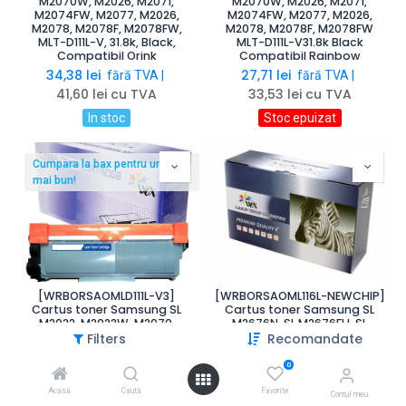
M2070W, M2026, M2071,
M2070W, M2026, M2071,
M2074FW, M2077, M2026,
M2074FW, M2077, M2026,
M2078, M2078F, M2078FW,
M2078, M2078F, M2078FW
MLT-D111L-V, 31.8k, Black,
MLT-D111L-V31.8k Black
Compatibil Orink
Compatibil Rainbow
34,38
lei
27,71
lei
fără TVA |
fără TVA |
41,60
lei
cu TVA
33,53
lei
cu TVA
In stoc
Stoc epuizat
Cumpara la bax pentru un pret
mai bun!
[WRBORSAOMLD111L-V3]
[WRBORSAOML116L-NEWCHIP]
Cartus toner Samsung SL
Cartus toner Samsung SL
M2022, M2022W, M2070,
M2676N, SL M2676FH, SL
M2070W, M2022, Xpress
M2876HN, SL M2626, SL
Filters
Recomandate
M2020, M2020W, M2022,
M2626D, SL M2826ND, SL
M2022W, M2070, M2070F,
M2675F, SL M2675FN,
0
M2070FW, M2070W, M2026,
Multifunction Xpress
M2071, M2074FW, M2077,
M2875FD, SL M2625 ML-116L-
Acasă
Caută
Favorite
Contul meu
M2026, M2078, M2078F,
NEW CHIP, MLT-D116L, 3k Black