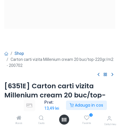
Shop
Carton carti vizita Millenium cream 20 buc/top-220gr/m2
- 200702
[6351E] Carton carti vizita
Millenium cream 20 buc/top-
220gr/m2 - 200702
Pret:
Adauga in cos
13,49
lei
16,32
lei
13,49
lei
0
fără TVA
|
cu TVA
Acasă
Caută
Favorite
Contul meu