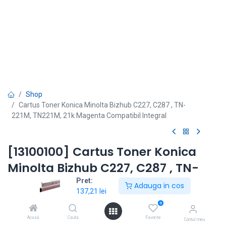
Shop
Cartus Toner Konica Minolta Bizhub C227, C287 , TN-
221M, TN221M, 21k Magenta Compatibil Integral
[13100100] Cartus Toner Konica
Minolta Bizhub C227, C287 , TN-
221M, TN221M, 21k Magenta
Pret:
Adauga in cos
137,21
lei
Compatibil Integral
0
Modele echipamente: bizhub C227, 287
Acasă
Caută
Favorite
Contul meu