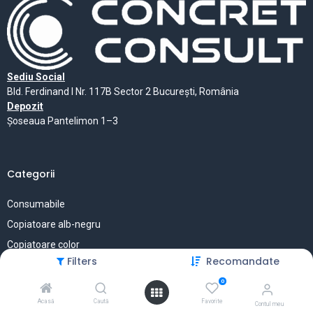
Sediu Social
Bld. Ferdinand I Nr. 117B Sector 2 București, România
Depozit
Șoseaua Pantelimon 1–3
Categorii
Consumabile
Copiatoare alb-negru
Copiatoare color
Filters
Recomandate
Birotică
0
Accesorii Service
Acasă
Caută
Favorite
Contul meu