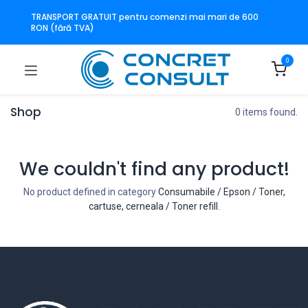
TRANSPORT GRATUIT pentru comenzi mai mari de 600
RON (fără TVA)
0
Shop
0 items found.
We couldn't find any product!
No product defined in category
Consumabile / Epson / Toner,
cartuse, cerneala / Toner refill
.