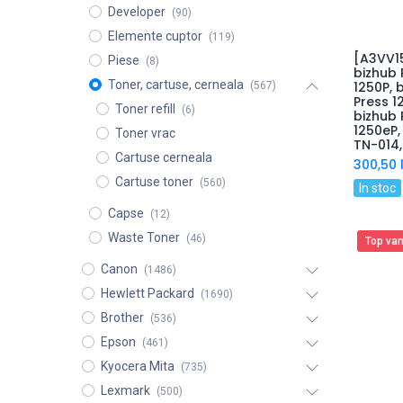
Developer
(90)
Elemente cuptor
(119)
[A3VV15
Piese
(8)
bizhub 
Toner, cartuse, cerneala
1250P, 
(567)
Press 1
Toner refill
(6)
bizhub 
1250eP,
Toner vrac
TN-014,
Cartuse cerneala
300,50
l
Cartuse toner
(560)
In stoc
Capse
(12)
Waste Toner
(46)
Top van
Canon
(1486)
Hewlett Packard
(1690)
Brother
(536)
Epson
(461)
Kyocera Mita
(735)
Lexmark
(500)