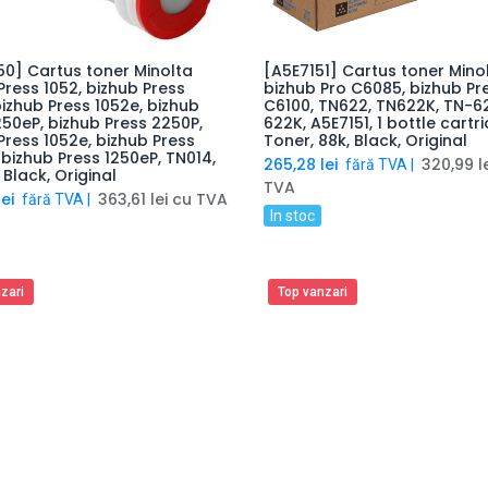
0] Cartus toner Minolta
[A5E7151] Cartus toner Mino
Adaugă produsul în coș
Adaugă produsul în 
Press 1052, bizhub Press
bizhub Pro C6085, bizhub Pr
bizhub Press 1052e, bizhub
C6100, TN622, TN622K, TN-6
250eP, bizhub Press 2250P,
622K, A5E7151, 1 bottle cartr
Press 1052e, bizhub Press
Toner, 88k, Black, Original
 bizhub Press 1250eP, TN014,
265,28
lei
320,99
l
fără TVA |
 Black, Original
TVA
ei
363,61
lei
cu TVA
fără TVA |
In stoc
zari
Top vanzari