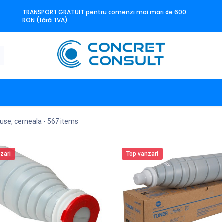
TRANSPORT GRATUIT pentru comenzi mai mari de 600
RON (fără TVA)
n
Producători
Contact
tuse, cerneala
- 567 items
zari
Top vanzari