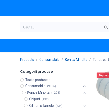
Acasa
Categorii produse
Magazi
Products
Consumabile
Konica Minolta
Toner, car
Categorii produse
Top van
Toate produsele
Consumabile
(9006)
Konica Minolta
(1208)
Chipuri
(132)
Cilindri si lamele
(234)