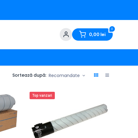
0
0,00
lei
Sortează după:
Recomandate
Top vanzari