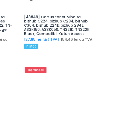
lta
[43849] Cartus toner Minolta
coș
Adaugă produsul în coș
ess
bizhub C224, bizhub C284, bizhub
22, TN-
C364, bizhub 224E, bizhub 284E,
idge,
A33K150, A33K050, TN321K, TN322K,
Black, Compatibil Katun Access
ei
cu
127,65
lei
154,46
lei
cu TVA
fără TVA |
In stoc
Top vanzari