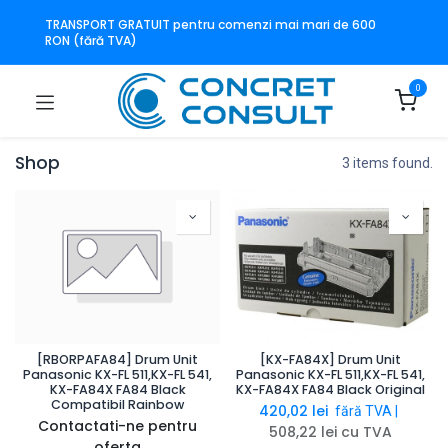
TRANSPORT GRATUIT pentru comenzi mai mari de 600
RON (fără TVA)
0
Shop
3 items found.
[RBORPAFA84] Drum Unit
[KX-FA84X] Drum Unit
Panasonic KX-FL 511,KX-FL 541,
Panasonic KX-FL 511,KX-FL 541,
KX-FA84X FA84 Black
KX-FA84X FA84 Black Original
Compatibil Rainbow
420,02
lei
fără TVA |
Contactati-ne pentru
508,22
lei
cu TVA
oferta