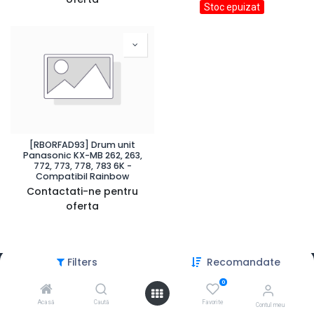
Stoc epuizat
[RBORFAD93] Drum unit
Panasonic KX-MB 262, 263,
772, 773, 778, 783 6K -
Compatibil Rainbow
Contactati-ne pentru
oferta
Filters
Recomandate
0
Acasă
Caută
Favorite
Contul meu