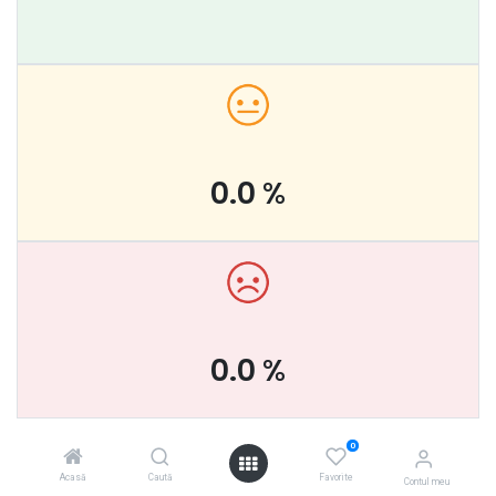
0.0
%
0.0
%
0
- 3 ultimele feedback-uri
Acasă
Caută
Favorite
Contul meu