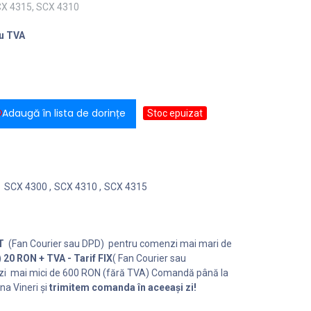
CX 4315, SCX 4310
u TVA
Adaugă în lista de dorințe
Stoc epuizat
SCX 4300
,
SCX 4310
,
SCX 4315
T
(Fan Courier sau DPD) pentru comenzi mai mari de
)
20 RON + TVA - Tarif FIX
( Fan Courier sau
i mai mici de 600 RON (fără TVA) Comandă până la
na Vineri și
trimitem comanda în aceeași zi!