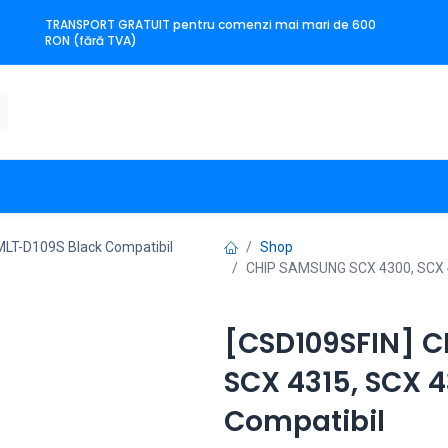
TRANSPORT GRATUIT pentru comenzi mai mari de 600
RON (fără TVA)
n
Producători
Contact
Shop
CHIP SAMSUNG SCX 4300, SCX 4
[CSD109SFIN] C
SCX 4315, SCX 4
Compatibil