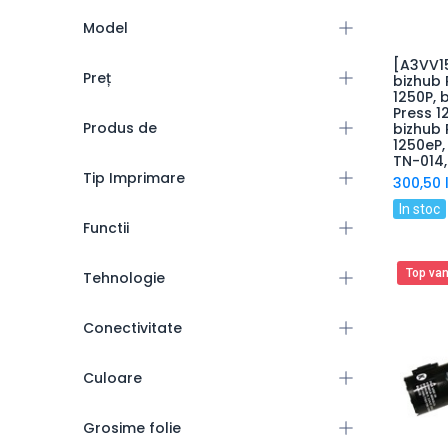
Model
[A3VV15
Preț
bizhub 
1250P, 
Press 1
Produs de
bizhub 
1250eP,
TN-014,
Tip Imprimare
300,50
l
In stoc
Functii
Top van
Tehnologie
Conectivitate
Culoare
Grosime folie