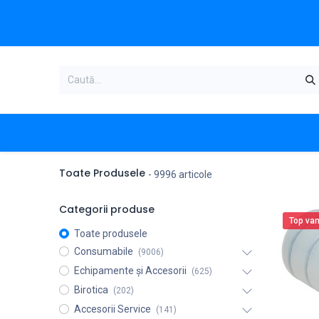
Acasa
Categorii produse
Magazi
Toate Produsele
- 9996 articole
Categorii produse
Top van
Toate produsele
Consumabile
(9006)
Echipamente și Accesorii
(625)
Birotica
(202)
Accesorii Service
(141)