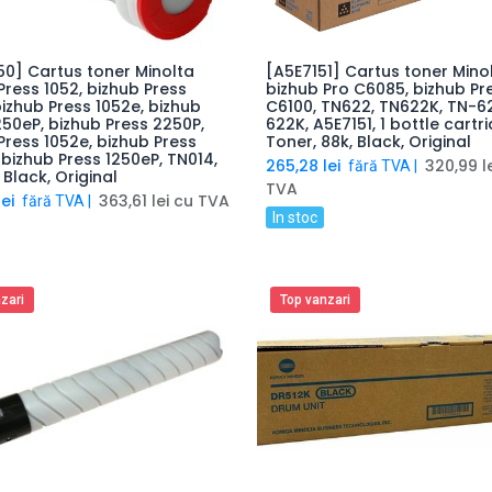
0] Cartus toner Minolta
[A5E7151] Cartus toner Mino
Adaugă produsul în coș
Adaugă produsul în 
Press 1052, bizhub Press
bizhub Pro C6085, bizhub Pr
bizhub Press 1052e, bizhub
C6100, TN622, TN622K, TN-6
250eP, bizhub Press 2250P,
622K, A5E7151, 1 bottle cartr
Press 1052e, bizhub Press
Toner, 88k, Black, Original
 bizhub Press 1250eP, TN014,
265,28
lei
320,99
l
fără TVA |
 Black, Original
TVA
ei
363,61
lei
cu TVA
fără TVA |
In stoc
zari
Top vanzari