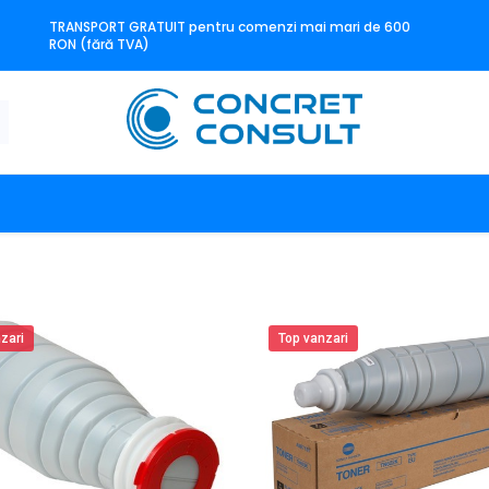
TRANSPORT GRATUIT pentru comenzi mai mari de 600
RON (fără TVA)
n
Producători
Contact
zari
Top vanzari