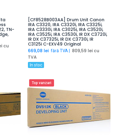
lta
[CF8528B003AA] Drum Unit Canon
coș
Adaugă produsul în coș
ess
IRA C3320, IRA C3320i, IRA C3325i,
22, TN-
IRA C3330i, IRA C3025i, IRA C3520i,
idge,
IRA C3525i, IRA C3530i, IR DX C3720i,
IR DX C37325i, IR DX C3730i, IR
C3125i C-EXV49 Original
ei
cu
669,08
lei
809,59
lei
cu
fără TVA |
TVA
In stoc
Top vanzari